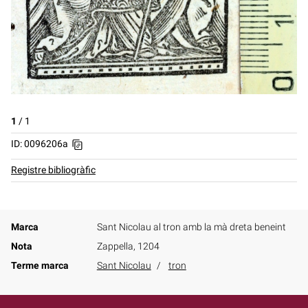
1
/
1
ID: 0096206a
Registre bibliogràfic
Marca
Sant Nicolau al tron amb la mà dreta beneint
Nota
Zappella, 1204
Terme marca
Sant Nicolau
tron