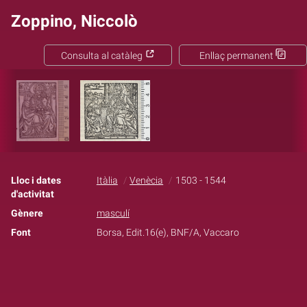
Zoppino, Niccolò
Consulta al catàleg
Enllaç permanent
Lloc i dates
Itàlia
Venècia
1503 - 1544
d'activitat
Gènere
masculí
Font
Borsa, Edit.16(e), BNF/A, Vaccaro