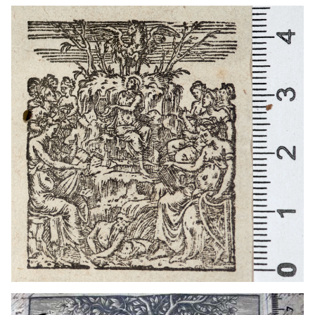
1757 - 1798
París (França)
1646? - 1691
Lió (França)