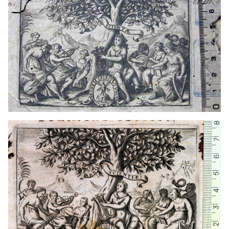
1646? - 1691
Lió (França)