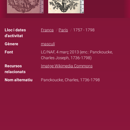
Lloc i dates
França
París
1757 - 1798
d'activitat
Gènere
masculí
Font
LC/NAF, 4 març 2013 (enc.: Panckoucke,
Charles Joseph, 1736-1798)
Recursos
Imatge Wikimedia Commons
relacionats
Nom alternatiu
Panckoucke, Charles, 1736-1798