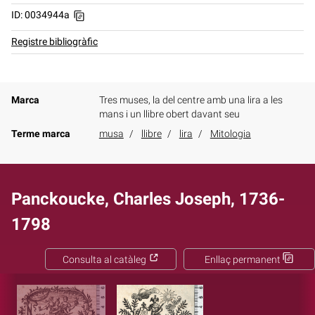
ID: 0034944a
Registre bibliogràfic
Marca
Tres muses, la del centre amb una lira a les
mans i un llibre obert davant seu
Terme marca
musa
llibre
lira
Mitologia
Panckoucke, Charles Joseph, 1736-
1798
Consulta al catàleg
Enllaç permanent