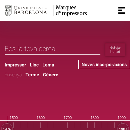
Marques
d'impressors
Neteja-
ho tot
Noves incorporacions
Impressor
Lloc
Lema
Ensenya
Terme
Gènere