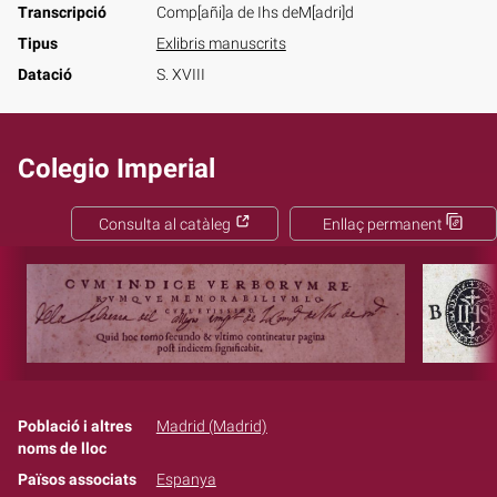
Transcripció
Comp[añi]a de Ihs deM[adri]d
Tipus
Exlibris manuscrits
Datació
S. XVIII
Colegio Imperial
Consulta al catàleg
Enllaç permanent
Població i altres
Madrid (Madrid)
noms de lloc
Països associats
Espanya