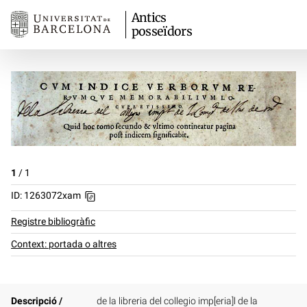
Antics
posseïdors
1
/
1
ID: 1263072xam
Registre bibliogràfic
Context: portada o altres
Descripció /
de la libreria del collegio imp[eria]l de la