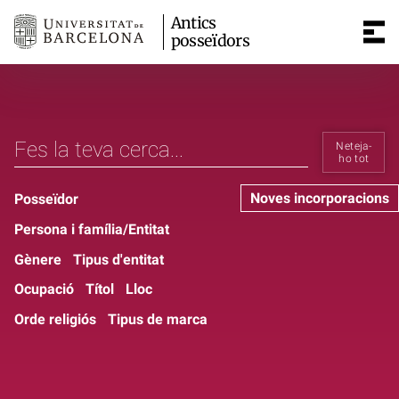
Antics
posseïdors
Neteja-
ho tot
Noves incorporacions
Posseïdor
Persona i família/Entitat
Gènere
Tipus d'entitat
Ocupació
Títol
Lloc
Orde religiós
Tipus de marca