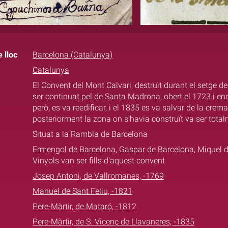
 lloc
Barcelona (Catalunya)
Catalunya
El Convent del Mont Calvari, destruït durant el setge d
ser continuat pel de Santa Madrona, obert el 1723 i ende
però, es va reedificar, i el 1835 es va salvar de la cre
posteriorment la zona on s'havia construït va ser tot
Situat a la Rambla de Barcelona
Ermengol de Barcelona, Gaspar de Barcelona, Miquel 
Vinyols van ser fills d'aquest convent
Josep Antoni, de Vallromanes, -1769
Manuel de Sant Feliu, -1821
Pere-Màrtir, de Mataró, -1812
Pere-Màrtir, de S. Vicenç de Llavaneres, -1835