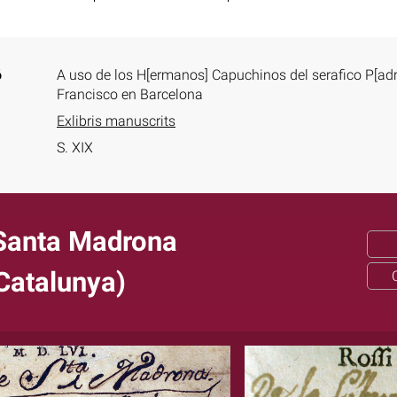
ó
A uso de los H[ermanos] Capuchinos del serafico P[adre
Francisco en Barcelona
Exlibris manuscrits
S. XIX
Santa Madrona
Catalunya)