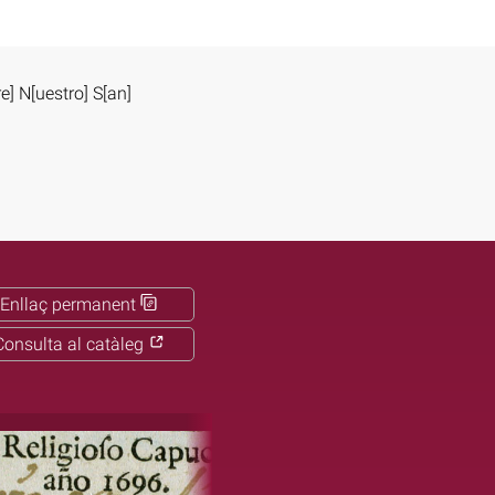
] N[uestro] S[an]
Enllaç permanent
Consulta al catàleg