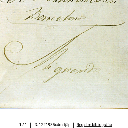
1
/
1
ID: 1221985xdm
Registre bibliogràfic