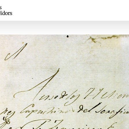
s
ïdors