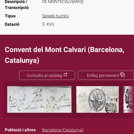
Descripció /
DE MONTECALV[ARIO]
Transcripció
Tipus
Segells humits
Datació
S. XVII
Convent del Mont Calvari (Barcelona,
Catalunya)
Consulta al catàleg
Enllaç permanent
Població i altres
Barcelona (Catalunya)