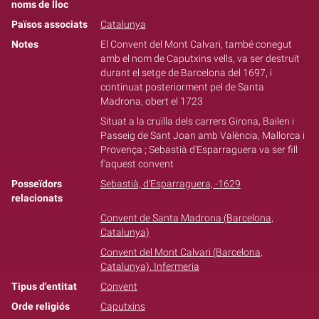
noms de lloc
Països associats
Catalunya
Notes
El Convent del Mont Calvari, també conegut
amb el nom de Caputxins vells, va ser destruït
durant el setge de Barcelona del 1697, i
continuat posteriorment pel de Santa
Madrona, obert el 1723
Situat a la cruïlla dels carrers Girona, Bailen i
Passeig de Sant Joan amb València, Mallorca i
Provença ; Sebastià d'Esparraguera va ser fill
f'aquest convent
Posseïdors
Sebastià, d'Esparraguera, -1629
relacionats
Convent de Santa Madrona (Barcelona,
Catalunya)
Convent del Mont Calvari (Barcelona,
Catalunya). Infermeria
Tipus d'entitat
Convent
Orde religiós
Caputxins