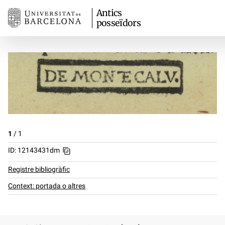
Antics
posseïdors
1
/
1
ID: 12143431dm
Registre bibliogràfic
Context: portada o altres