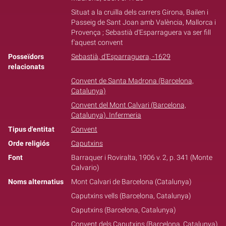
Situat a la cruïlla dels carrers Girona, Bailen i
Passeig de Sant Joan amb València, Mallorca i
Provença ; Sebastià d'Esparraguera va ser fill
f'aquest convent
Posseïdors
Sebastià, d'Esparraguera, -1629
relacionats
Convent de Santa Madrona (Barcelona,
Catalunya)
Convent del Mont Calvari (Barcelona,
Catalunya). Infermeria
Tipus d'entitat
Convent
Orde religiós
Caputxins
Font
Barraquer i Roviralta, 1906 v. 2, p. 341 (Monte
Calvario)
Noms alternatius
Mont Calvari de Barcelona (Catalunya)
Caputxins vells (Barcelona, Catalunya)
Caputxins (Barcelona, Catalunya)
Convent dels Caputxins (Barcelona, Catalunya)