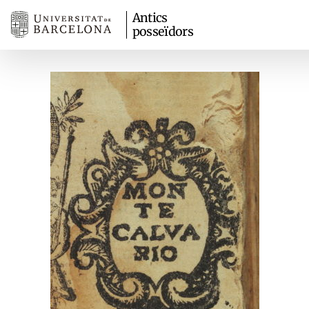
Antics
posseïdors