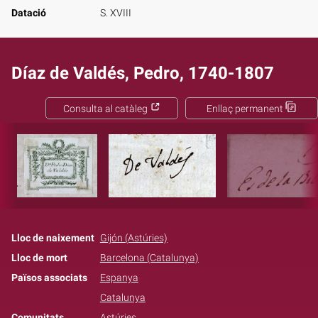
Datació
S. XVIII
Díaz de Valdés, Pedro, 1740-1807
Consulta al catàleg
Enllaç permanent
Lloc de naixement
Gijón (Astúries)
Lloc de mort
Barcelona (Catalunya)
Països associats
Espanya
Catalunya
Comunitats
Astúries