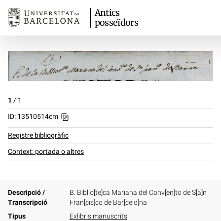
Antics
posseïdors
1
/
1
ID: 13510514cm
Registre bibliogràfic
Context: portada o altres
Descripció /
B. Biblio[te]ca Mariana del Conv[en]to de S[a]n
Transcripció
Fran[cis]co de Bar[celo]na
Tipus
Exlibris manuscrits