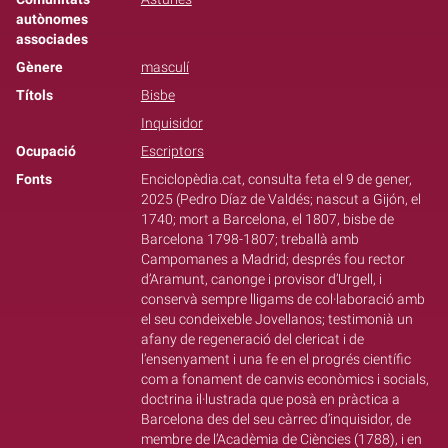
autònomes
associades
Gènere
masculí
Títols
Bisbe
Inquisidor
Ocupació
Escriptors
Fonts
Enciclopèdia.cat, consulta feta el 9 de gener,
2025 (Pedro Díaz de Valdés; nascut a Gijón, el
1740; mort a Barcelona, el 1807, bisbe de
Barcelona 1798-1807; treballà amb
Campomanes a Madrid; després fou rector
d’Aramunt, canonge i provisor d’Urgell, i
conservà sempre lligams de col·laboració amb
el seu condeixeble Jovellanos; testimonià un
afany de regeneració del clericat i de
l’ensenyament i una fe en el progrés científic
com a fonament de canvis econòmics i socials,
doctrina il·lustrada que posà en pràctica a
Barcelona des del seu càrrec d’inquisidor, de
membre de l’Acadèmia de Ciències (1788), i en