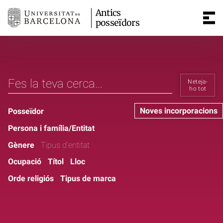
Antics
posseïdors
Neteja-
ho tot
Noves incorporacions
Posseïdor
Persona i família/Entitat
Gènere
Tipus d'entitat
Ocupació
Títol
Lloc
Orde religiós
Tipus de marca