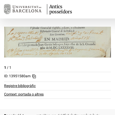
Antics
posseïdors
1
/
1
ID: 13951580am
Registre bibliogràfic
Context: portada o altres