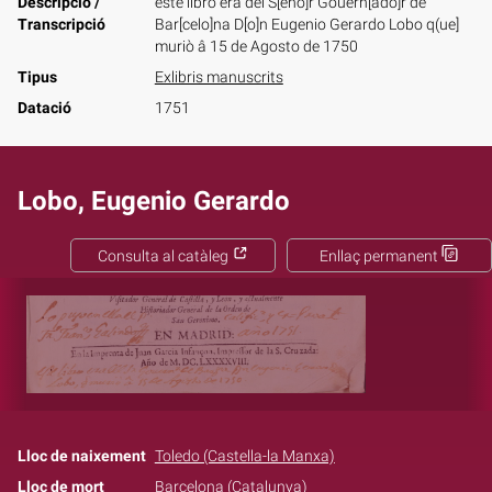
Descripció /
este libro era del S[eño]r Gouern[ado]r de
Transcripció
Bar[celo]na D[o]n Eugenio Gerardo Lobo q(ue]
muriò â 15 de Agosto de 1750
Tipus
Exlibris manuscrits
Datació
1751
Lobo, Eugenio Gerardo
Consulta al catàleg
Enllaç permanent
Lloc de naixement
Toledo (Castella-la Manxa)
Lloc de mort
Barcelona (Catalunya)