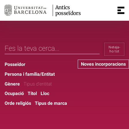
Antics
posseïdors
Neteja-
ho tot
Noves incorporacions
Posseïdor
Persona i família/Entitat
Gènere
Tipus d'entitat
Ocupació
Títol
Lloc
Orde religiós
Tipus de marca