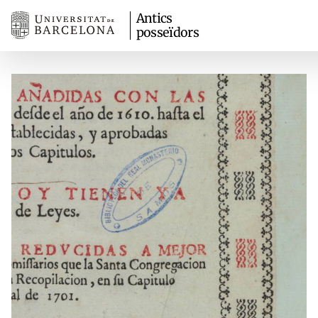
Antics
posseïdors