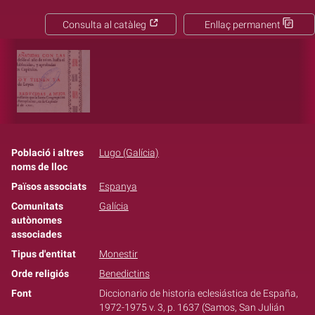
Consulta al catàleg
Enllaç permanent
Població i altres
Lugo (Galícia)
noms de lloc
Països associats
Espanya
Comunitats
Galícia
autònomes
associades
Tipus d'entitat
Monestir
Orde religiós
Benedictins
Font
Diccionario de historia eclesiástica de España,
1972-1975 v. 3, p. 1637 (Samos, San Julián