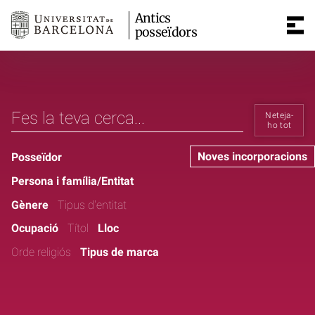
Antics
posseïdors
Neteja-
ho tot
Noves incorporacions
Posseïdor
Persona i família/Entitat
Gènere
Tipus d'entitat
Ocupació
Títol
Lloc
Orde religiós
Tipus de marca