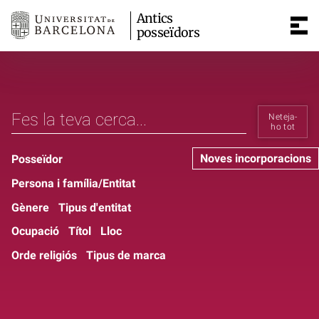
Antics
posseïdors
Neteja-
ho tot
Noves incorporacions
Posseïdor
Persona i família/Entitat
Gènere
Tipus d'entitat
Ocupació
Títol
Lloc
Orde religiós
Tipus de marca