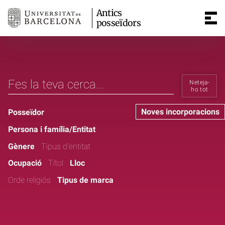
Antics
posseïdors
Neteja-
ho tot
Noves incorporacions
Posseïdor
Persona i família/Entitat
Gènere
Tipus d'entitat
Ocupació
Títol
Lloc
Orde religiós
Tipus de marca