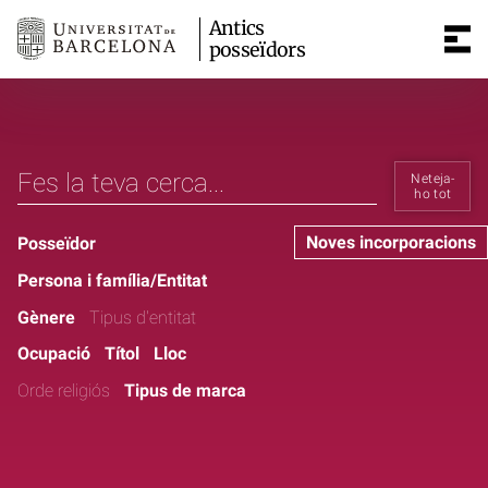
Antics
posseïdors
Neteja-
ho tot
Noves incorporacions
Posseïdor
Persona i família/Entitat
Gènere
Tipus d'entitat
Ocupació
Títol
Lloc
Orde religiós
Tipus de marca