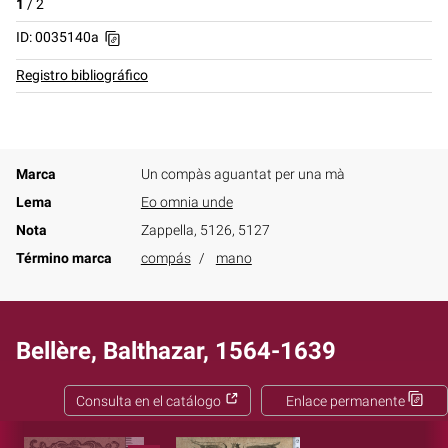
1
/
2
ID: 0035140a
Registro bibliográfico
Marca
Un compàs aguantat per una mà
Lema
Eo omnia unde
Nota
Zappella, 5126, 5127
Término marca
compás
mano
Bellère, Balthazar, 1564-1639
Consulta en el catálogo
Enlace permanente