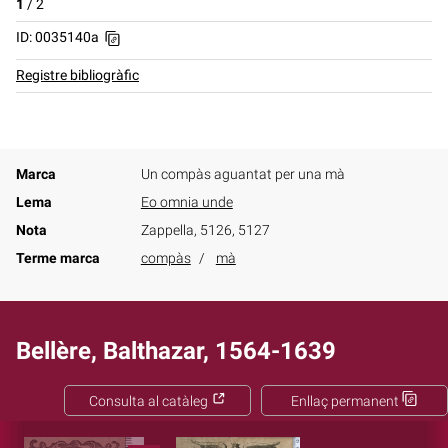
1
/
2
ID: 0035140a
Registre bibliogràfic
Marca
Un compàs aguantat per una mà
Lema
Eo omnia unde
Nota
Zappella, 5126, 5127
Terme marca
compàs
mà
Bellère, Balthazar, 1564-1639
Consulta al catàleg
Enllaç permanent