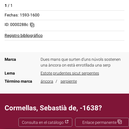
1
/
1
Fechas
1593-1600
ID: 0000288c
Registro bibliográfico
Marca
Dues mans que surten d'uns núvols sostenen
una àncora on està enrotllada una serp
Lema
Estote prudentes sicut serpentes
Término marca
áncora
serpiente
Cormellas, Sebastià de, -1638?
Consulta en el catálogo
Enlace permanente