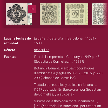
+4
Lugar y fechas de
España
Cataluña
Barcelona
1591 -
actividad
1638
Género
masculino
Fuentes
L'art de la impremta a Catalunya, 1949: p. 43
(Sebastià de Cormellas; m. 1638?)
Botanch, Eduard. Marques tipogràfiques
d'àmbit català (segles XV-XVII) ..., 2016: p. 290-
299 (Sebastià de Cormellas)
Tratado de republica y policia christiana ...,
[1617]: portada (En Barcelona : por Sebastian
de Cormellas, y a su costa)
Summa de la theologia moral y canonica ...,
[1637]: portada (En Barcelona : por Sebastian