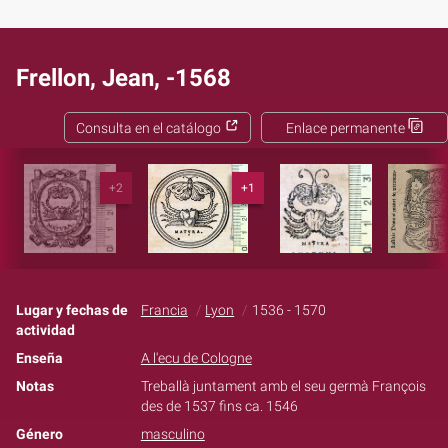
Frellon, Jean, -1568
Consulta en el catálogo
Enlace permanente
+2
+1
Lugar y fechas de
Francia
Lyon
1536 - 1570
actividad
Enseña
A l'ecu de Cologne
Notas
Treballà juntament amb el seu germà François
des de 1537 fins ca. 1546
Género
masculino