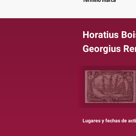
Término marca
Horatius Boi
Georgius R
Lugares y fechas de act