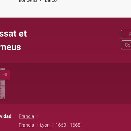
flor de lis
barco
ssat et
emeus
Co
+8
ividad
Francia
Francia
Lyon
1660 - 1668