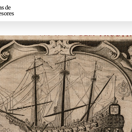
as de
esores