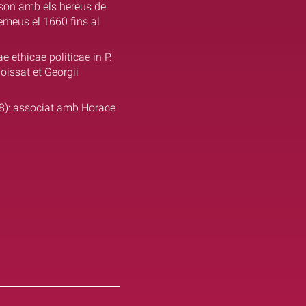
sson amb els hereus de
emeus el 1660 fins al
 ethicae politicae in P.
oissat et Georgii
8): associat amb Horace