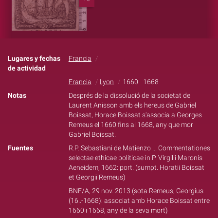
Lugares y fechas
Francia
de actividad
Francia
Lyon
1660 - 1668
Notas
Després de la dissolució de la societat de
Laurent Anisson amb els hereus de Gabriel
Boissat, Horace Boissat s'associa a Georges
Remeus el 1660 fins al 1668, any que mor
Gabriel Boissat.
Fuentes
R.P. Sebastiani de Matienzo ... Commentationes
selectae ethicae politicae in P. Virgilii Maronis
Aeneidem, 1662: port. (sumpt. Horatii Boissat
et Georgii Remeus)
BNF/A, 29 nov. 2013 (sota Remeus, Georgius
(16..-1668): associat amb Horace Boissat entre
1660 i 1668, any de la seva mort)