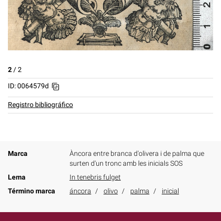
2
/
2
ID: 0064579d
Registro bibliográfico
Marca
Àncora entre branca d'olivera i de palma que
surten d'un tronc amb les inicials SOS
Lema
In tenebris fulget
Término marca
áncora
olivo
palma
inicial