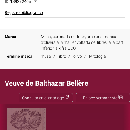
ID: 13929240a
Registro bibliográfico
Marca
Musa, coronada de llorer, amb una branca
d'olivera a la mà i envoltada de llibres, a la part
inferior la xifra GDO
Término marca
musa
libro
olivo
Mitología
Veuve de Balthazar Bellère
Consulta en el catálogo
Enlace permanente