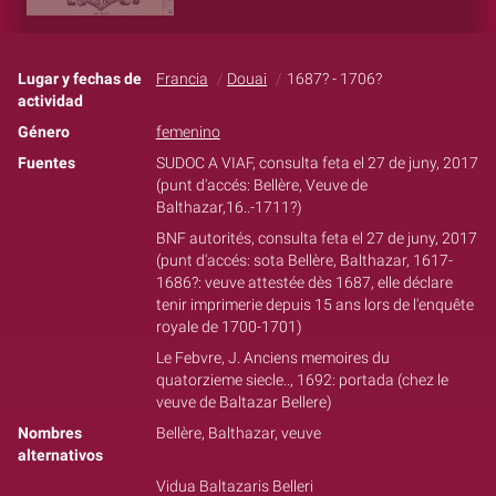
Lugar y fechas de
Francia
Douai
1687? - 1706?
actividad
Género
femenino
Fuentes
SUDOC A VIAF, consulta feta el 27 de juny, 2017
(punt d'accés: Bellère, Veuve de
Balthazar,16..-1711?)
BNF autorités, consulta feta el 27 de juny, 2017
(punt d'accés: sota Bellère, Balthazar, 1617-
1686?: veuve attestée dès 1687, elle déclare
tenir imprimerie depuis 15 ans lors de l'enquête
royale de 1700-1701)
Le Febvre, J. Anciens memoires du
quatorzieme siecle.., 1692: portada (chez le
veuve de Baltazar Bellere)
Nombres
Bellère, Balthazar, veuve
alternativos
Vidua Baltazaris Belleri