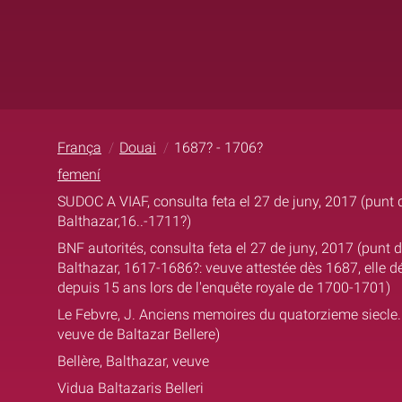
França
Douai
1687? - 1706?
femení
SUDOC A VIAF, consulta feta el 27 de juny, 2017 (punt d
Balthazar,16..-1711?)
BNF autorités, consulta feta el 27 de juny, 2017 (punt d
Balthazar, 1617-1686?: veuve attestée dès 1687, elle dé
depuis 15 ans lors de l'enquête royale de 1700-1701)
Le Febvre, J. Anciens memoires du quatorzieme siecle..
veuve de Baltazar Bellere)
Bellère, Balthazar, veuve
Vidua Baltazaris Belleri