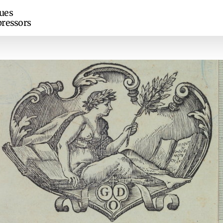
ues
ressors