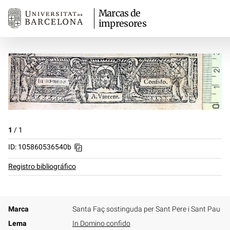
Marcas de
impresores
1
/
1
ID: 105860536540b
Registro bibliográfico
Marca
Santa Faç sostinguda per Sant Pere i Sant Pau
Lema
In Domino confido