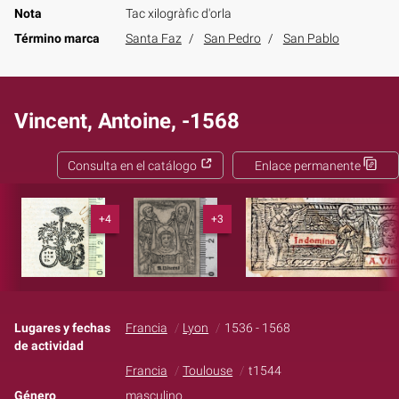
Nota
Tac xilogràfic d'orla
Término marca
Santa Faz
San Pedro
San Pablo
Vincent, Antoine, -1568
Consulta en el catálogo
Enlace permanente
+4
+3
Lugares y fechas
Francia
Lyon
1536 - 1568
de actividad
Francia
Toulouse
t1544
Género
masculino