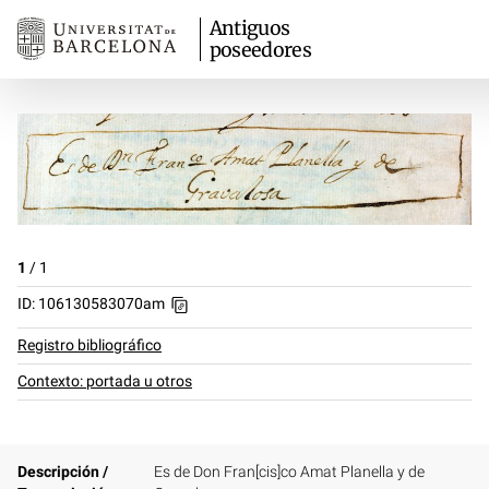
Antiguos
poseedores
1
/
1
ID: 106130583070am
Registro bibliográfico
Contexto: portada u otros
Descripción /
Es de Don Fran[cis]co Amat Planella y de