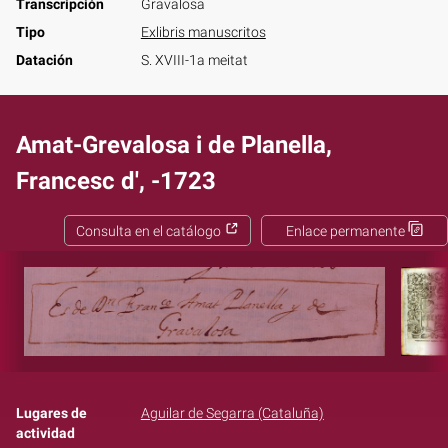
Transcripción
Gravalosa
Tipo
Exlibris manuscritos
Datación
S. XVIII-1a meitat
Amat-Grevalosa i de Planella,
Francesc d', -1723
Consulta en el catálogo
Enlace permanente
Lugares de
Aguilar de Segarra (Cataluña)
actividad