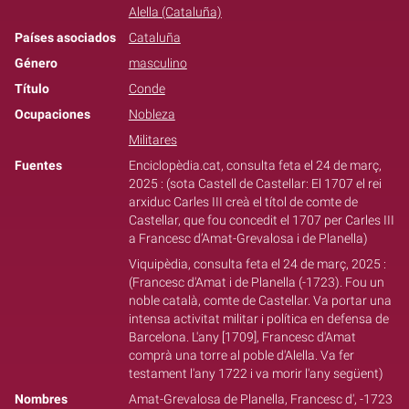
Alella (Cataluña)
Países asociados
Cataluña
Género
masculino
Título
Conde
Ocupaciones
Nobleza
Militares
Fuentes
Enciclopèdia.cat, consulta feta el 24 de març,
2025 : (sota Castell de Castellar: El 1707 el rei
arxiduc Carles III creà el títol de comte de
Castellar, que fou concedit el 1707 per Carles III
a Francesc d’Amat-Grevalosa i de Planella)
Viquipèdia, consulta feta el 24 de març, 2025 :
(Francesc d'Amat i de Planella (-1723). Fou un
noble català, comte de Castellar. Va portar una
intensa activitat militar i política en defensa de
Barcelona. L'any [1709], Francesc d'Amat
comprà una torre al poble d'Alella. Va fer
testament l'any 1722 i va morir l'any següent)
Nombres
Amat-Grevalosa de Planella, Francesc d', -1723