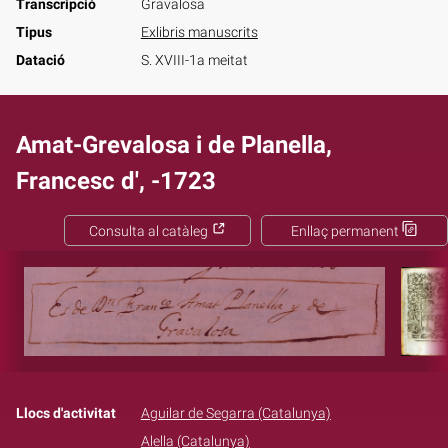
Transcripció
Gravalosa
Tipus
Exlibris manuscrits
Datació
S. XVIII-1a meitat
Amat-Grevalosa i de Planella,
Francesc d', -1723
Consulta al catàleg
Enllaç permanent
Llocs d'activitat
Aguilar de Segarra (Catalunya)
Alella (Catalunya)