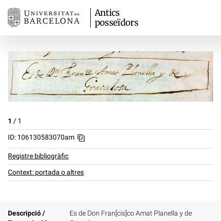
Antics
posseïdors
1
/
1
ID: 106130583070am
Registre bibliogràfic
Context: portada o altres
Descripció /
Es de Don Fran[cis]co Amat Planella y de