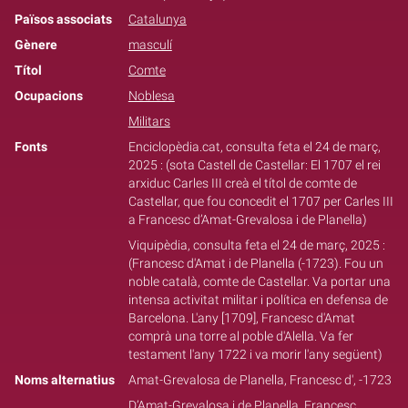
Països associats
Catalunya
Gènere
masculí
Títol
Comte
Ocupacions
Noblesa
Militars
Fonts
Enciclopèdia.cat, consulta feta el 24 de març,
2025 : (sota Castell de Castellar: El 1707 el rei
arxiduc Carles III creà el títol de comte de
Castellar, que fou concedit el 1707 per Carles III
a Francesc d’Amat-Grevalosa i de Planella)
Viquipèdia, consulta feta el 24 de març, 2025 :
(Francesc d'Amat i de Planella (-1723). Fou un
noble català, comte de Castellar. Va portar una
intensa activitat militar i política en defensa de
Barcelona. L'any [1709], Francesc d'Amat
comprà una torre al poble d'Alella. Va fer
testament l'any 1722 i va morir l'any següent)
Noms alternatius
Amat-Grevalosa de Planella, Francesc d', -1723
D’Amat-Grevalosa i de Planella, Francesc,