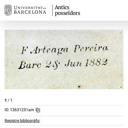
Antics
posseïdors
1
/
1
ID: 13631251am
Registre bibliogràfic