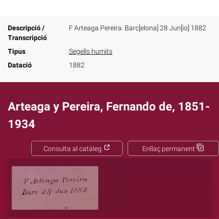
Descripció /
F Arteaga Pereira. Barc[elona] 28 Jun[io] 1882
Transcripció
Tipus
Segells humits
Datació
1882
Arteaga y Pereira, Fernando de, 1851-
1934
Consulta al catàleg
Enllaç permanent