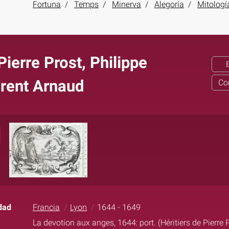
Fortuna
Temps
Minerva
Alegoría
Mitologí
Pierre Prost, Philippe
urent Arnaud
Co
dad
Francia
Lyon
1644 - 1649
La devotion aux anges, 1644: port. (Héritiers de Pierre 