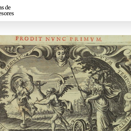
as de
esores