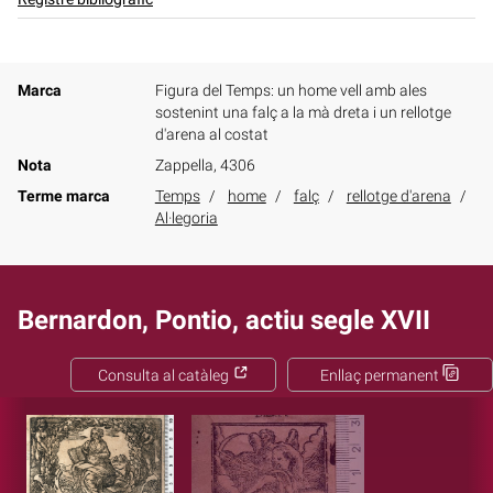
Marca
Figura del Temps: un home vell amb ales
sostenint una falç a la mà dreta i un rellotge
d'arena al costat
Nota
Zappella, 4306
Terme marca
Temps
home
falç
rellotge d'arena
Al·legoria
Bernardon, Pontio, actiu segle XVII
Consulta al catàleg
Enllaç permanent