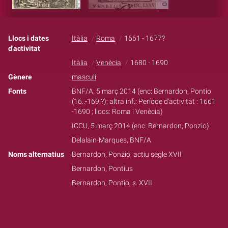
Llocs i dates
Itàlia
Roma
1661 - 1677?
d'activitat
Itàlia
Venècia
1680 - 1690
Gènere
masculí
Fonts
BNF/A, 5 març 2014 (enc: Bernardon, Pontio
(16..-169.?); altra inf.: Període d'activitat : 1661
-1690 ; llocs: Roma i Venècia)
ICCU, 5 març 2014 (enc: Bernardon, Ponzio)
Delalain-Marques, BNF/A
Noms alternatius
Bernardon, Ponzio, actiu segle XVII
Bernardon, Pontius
Bernardon, Pontio, s. XVII