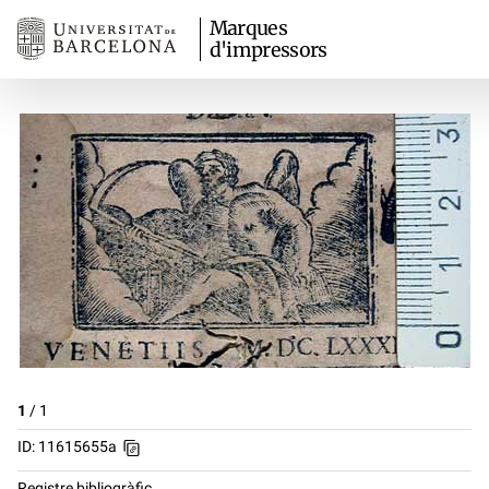
Marques
d'impressors
1
/
1
ID: 11615655a
Registre bibliogràfic